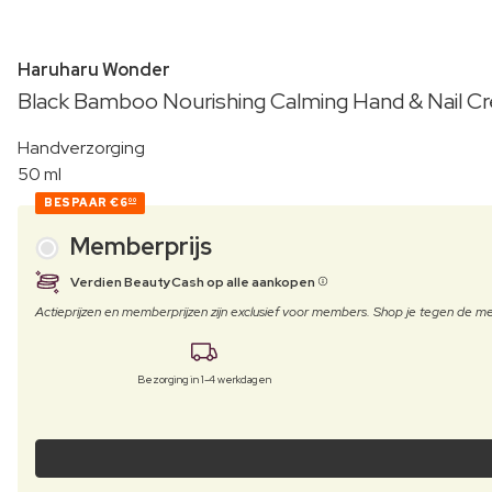
Haruharu Wonder
Black Bamboo Nourishing Calming Hand & Nail C
Handverzorging
50 ml
BESPAAR
€6
00
Memberprijs
Verdien BeautyCash op alle aankopen
Actieprijzen en memberprijzen zijn exclusief voor members. Shop je tegen de
Bezorging in 1-4 werkdagen