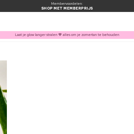
Membervoordelen:
SHOP MET MEMBERPRIJS
Laat je glow langer stralen 🤎 alles om je zomertan te behouden
ITEM TOEGEVOEGD AAN WINKELMAND
Vaak samen gekocht met