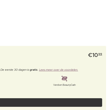
€
10
99
. De eerste 30 dagen is
gratis
.
Lees meer over de voordelen.
Verdien BeautyCash