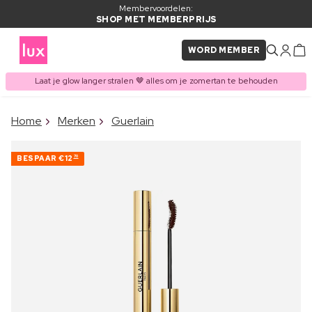
Membervoordelen:
SHOP MET MEMBERPRIJS
WORD MEMBER
Laat je glow langer stralen 🤎 alles om je zomertan te behouden
×
Home
Merken
Guerlain
ITEM TOEGEVOEGD AAN
Vaak samen gekocht met
WINKELMAND
BESPAAR
€12
70