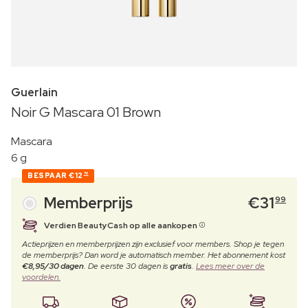
Guerlain
Noir G Mascara 01 Brown
Mascara
6 g
BESPAAR
€12
70
Memberprijs
€
31
99
Verdien BeautyCash op alle aankopen
Actieprijzen en memberprijzen zijn exclusief voor members. Shop je tegen
de memberprijs? Dan word je automatisch member. Het abonnement kost
€8,95/30 dagen
. De eerste 30 dagen is
gratis
.
Lees meer over de
voordelen.