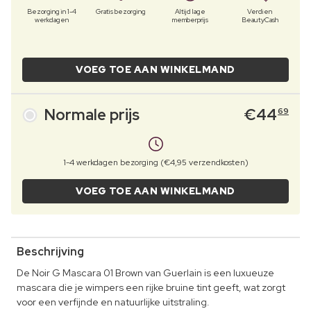
Bezorging in 1-4
Gratis bezorging
Altijd lage
Verdien
werkdagen
memberprijs
BeautyCash
VOEG TOE AAN WINKELMAND
Normale prijs
€
44
69
1-4 werkdagen bezorging (€4,95 verzendkosten)
VOEG TOE AAN WINKELMAND
Beschrijving
De Noir G Mascara 01 Brown van Guerlain is een luxueuze
mascara die je wimpers een rijke bruine tint geeft, wat zorgt
voor een verfijnde en natuurlijke uitstraling.