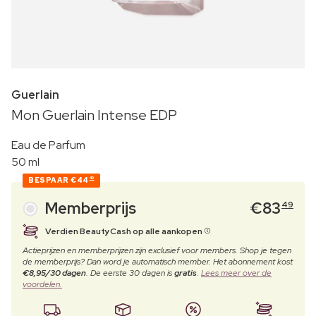
Guerlain
Mon Guerlain Intense EDP
Eau de Parfum
50 ml
BESPAAR
€44
40
Memberprijs
€
83
49
Verdien BeautyCash op alle aankopen
Actieprijzen en memberprijzen zijn exclusief voor members. Shop je tegen
de memberprijs? Dan word je automatisch member. Het abonnement kost
€8,95/30 dagen
. De eerste 30 dagen is
gratis
.
Lees meer over de
voordelen.