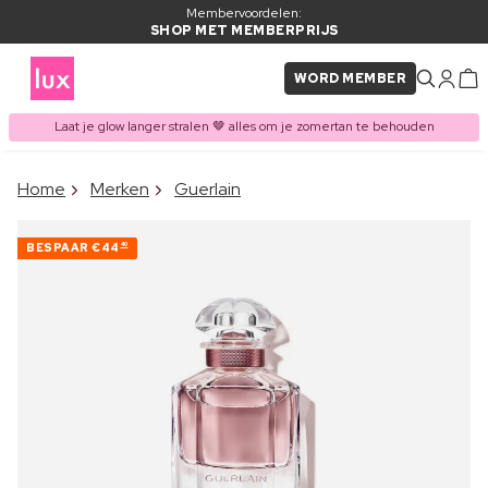
Membervoordelen:
SHOP MET MEMBERPRIJS
WORD MEMBER
Laat je glow langer stralen 🤎 alles om je zomertan te behouden
×
Home
Merken
Guerlain
ITEM TOEGEVOEGD AAN
Vaak samen gekocht met
WINKELMAND
BESPAAR
€44
40