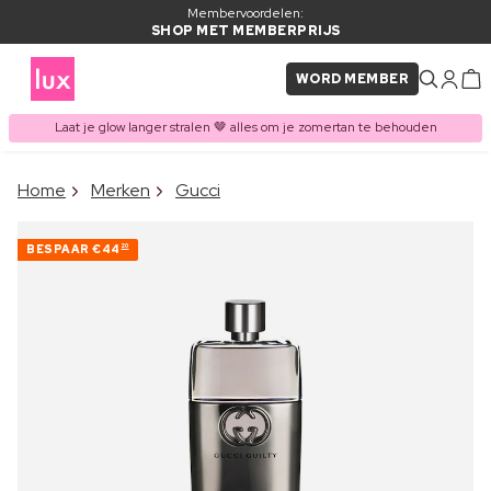
Membervoordelen:
SHOP MET MEMBERPRIJS
WORD MEMBER
Laat je glow langer stralen 🤎 alles om je zomertan te behouden
×
Home
Merken
Gucci
ITEM TOEGEVOEGD AAN
Vaak samen gekocht met
WINKELMAND
BESPAAR
€44
20