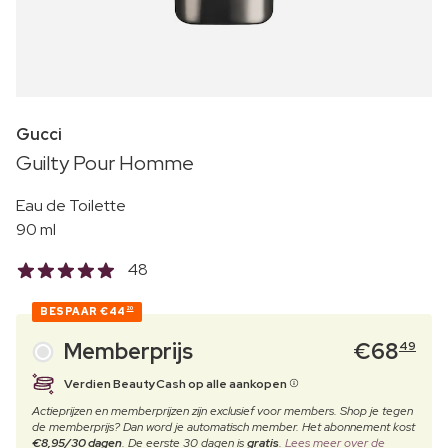
Gucci
Guilty Pour Homme
Eau de Toilette
90 ml
48
BESPAAR
€44
20
Memberprijs
€
68
49
Verdien BeautyCash op alle aankopen
Actieprijzen en memberprijzen zijn exclusief voor members. Shop je tegen
de memberprijs? Dan word je automatisch member. Het abonnement kost
€8,95/30 dagen
. De eerste 30 dagen is
gratis
.
Lees meer over de