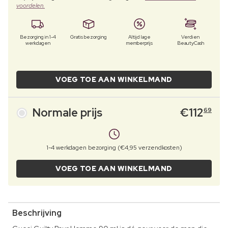
voordelen.
Bezorging in 1-4
Gratis bezorging
Altijd lage
Verdien
werkdagen
memberprijs
BeautyCash
VOEG TOE AAN WINKELMAND
Normale prijs
€
112
69
1-4 werkdagen bezorging (€4,95 verzendkosten)
VOEG TOE AAN WINKELMAND
Beschrijving