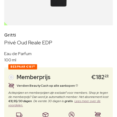
OUTLET
Gritti
Privé Oud Reale EDP
Eau de Parfum
100 ml
BESPAAR
€161
50
Memberprijs
€
182
29
Verdien BeautyCash op alle aankopen
Actieprijzen en memberprijzen zijn exclusief voor members. Shop je tegen
de memberprijs? Dan word je automatisch member. Het abonnement kost
€8,95/30 dagen
. De eerste 30 dagen is
gratis
.
Lees meer over de
voordelen.