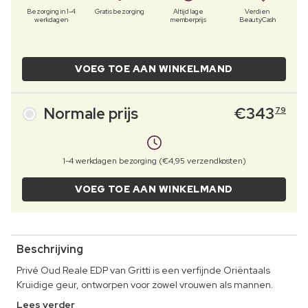
Bezorging in 1-4
Gratis bezorging
Altijd lage
Verdien
werkdagen
memberprijs
BeautyCash
VOEG TOE AAN WINKELMAND
Normale prijs
€
343
79
1-4 werkdagen bezorging (€4,95 verzendkosten)
VOEG TOE AAN WINKELMAND
Beschrijving
Privé Oud Reale EDP van Gritti is een verfijnde Oriëntaals
Kruidige geur, ontworpen voor zowel vrouwen als mannen.
Lees verder