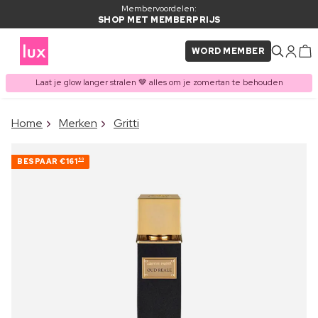
Membervoordelen:
SHOP MET MEMBERPRIJS
WORD MEMBER
Laat je glow langer stralen 🤎 alles om je zomertan te behouden
×
Home
Merken
Gritti
ITEM TOEGEVOEGD AAN
Vaak samen gekocht met
WINKELMAND
BESPAAR
€161
50