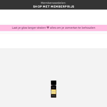
Membervoordelen:
SHOP MET MEMBERPRIJS
Laat je glow langer stralen 🤎 alles om je zomertan te behouden
ITEM TOEGEVOEGD AAN WINKELMAND
Vaak samen gekocht met