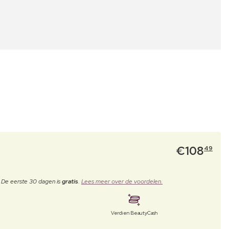
€
108
49
. De eerste 30 dagen is
gratis
.
Lees meer over de voordelen.
Verdien BeautyCash