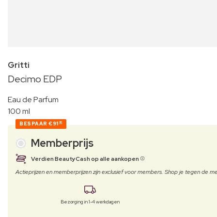
Gritti
Decimo EDP
Eau de Parfum
100 ml
BESPAAR
€91
40
Memberprijs
Verdien BeautyCash op alle aankopen
Actieprijzen en memberprijzen zijn exclusief voor members. Shop je tegen de
Bezorging in 1-4 werkdagen