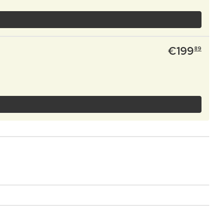
€
199
89