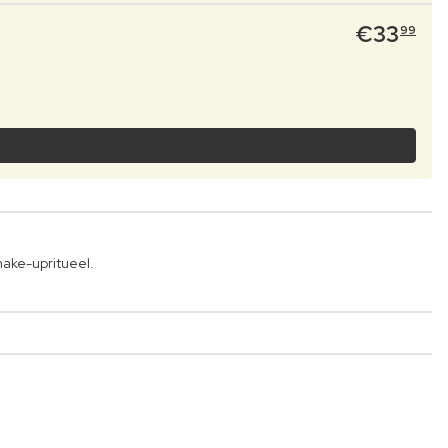
€
33
99
ake-upritueel.