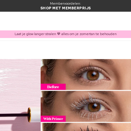
Membervoordelen:
SHOP MET MEMBERPRIJS
Laat je glow langer stralen 🤎 alles om je zomertan te behouden
ITEM TOEGEVOEGD AAN WINKELMAND
Vaak samen gekocht met