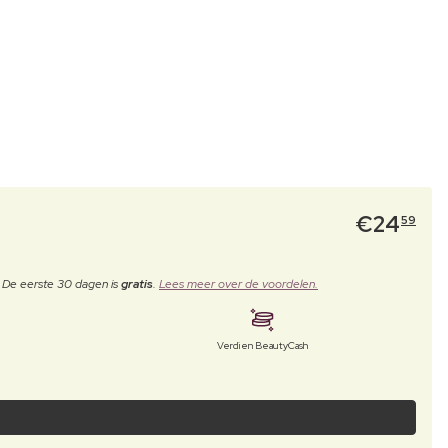
€
24
59
. De eerste 30 dagen is
gratis
.
Lees meer over de voordelen.
Verdien BeautyCash