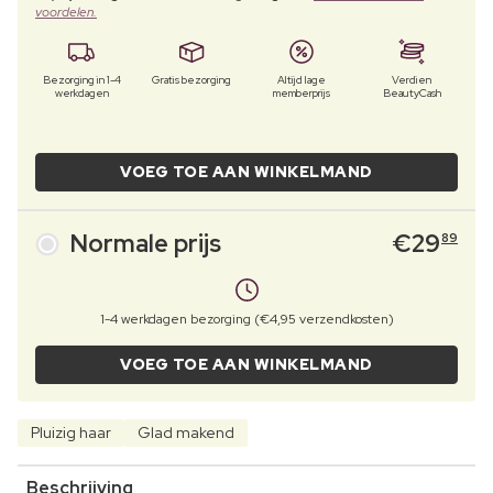
voordelen.
Bezorging in 1-4
Gratis bezorging
Altijd lage
Verdien
werkdagen
memberprijs
BeautyCash
VOEG TOE AAN WINKELMAND
Normale prijs
€
29
89
1-4 werkdagen bezorging (€4,95 verzendkosten)
VOEG TOE AAN WINKELMAND
Pluizig haar
Glad makend
Beschrijving