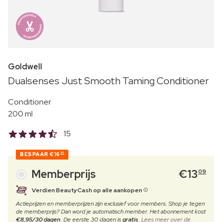
Goldwell
Dualsenses Just Smooth Taming Conditioner
Conditioner
200 ml
15
BESPAAR
€16
80
Memberprijs
€
13
09
Verdien BeautyCash op alle aankopen
Actieprijzen en memberprijzen zijn exclusief voor members. Shop je tegen
de memberprijs? Dan word je automatisch member. Het abonnement kost
€8,95/30 dagen
. De eerste 30 dagen is
gratis
.
Lees meer over de