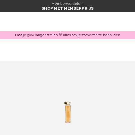
Membervoordelen:
SHOP MET MEMBERPRIJS
Laat je glow langer stralen 🤎 alles om je zomertan te behouden
ITEM TOEGEVOEGD AAN WINKELMAND
Vaak samen gekocht met