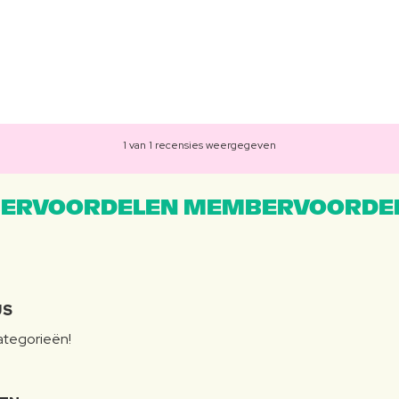
1 van 1 recensies weergegeven
ERVOORDELEN MEMBERVOORDEL
JS
categorieën!