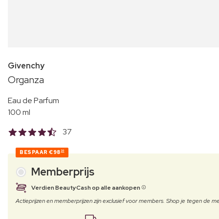
Givenchy
Organza
Eau de Parfum
100 ml
37
BESPAAR
€98
20
Memberprijs
Verdien BeautyCash op alle aankopen
Actieprijzen en memberprijzen zijn exclusief voor members. Shop je tegen de