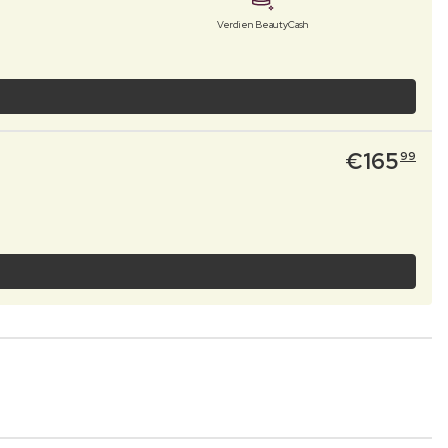
Verdien BeautyCash
€
165
99