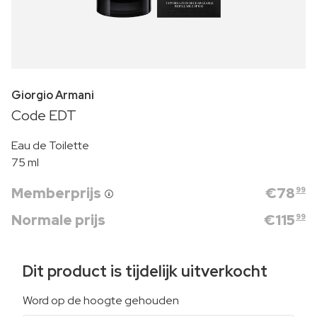
Giorgio Armani
Code EDT
Eau de Toilette
75 ml
Memberprijs
€
78
99
Normale prijs
€
115
99
Dit product is tijdelijk uitverkocht
Word op de hoogte gehouden