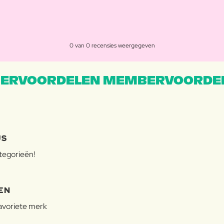
0 van 0 recensies weergegeven
ERVOORDELEN MEMBERVOORDEL
JS
ategorieën!
EN
favoriete merk