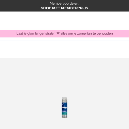
Membervoordelen:
SHOP MET MEMBERPRIJS
Laat je glow langer stralen 🤎 alles om je zomertan te behouden
ITEM TOEGEVOEGD AAN WINKELMAND
Vaak samen gekocht met