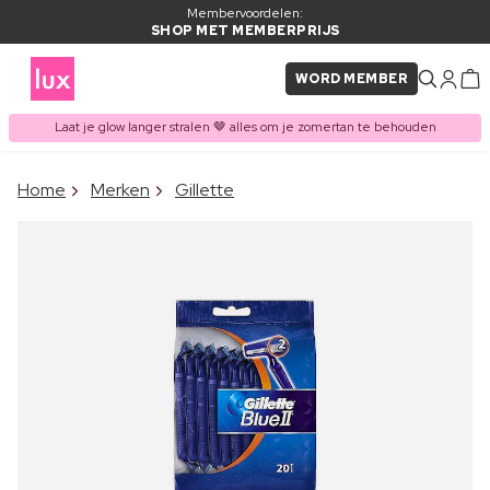
Membervoordelen:
SHOP MET MEMBERPRIJS
WORD MEMBER
Laat je glow langer stralen 🤎 alles om je zomertan te behouden
×
Home
Merken
Gillette
ITEM TOEGEVOEGD AAN
Vaak samen gekocht met
WINKELMAND