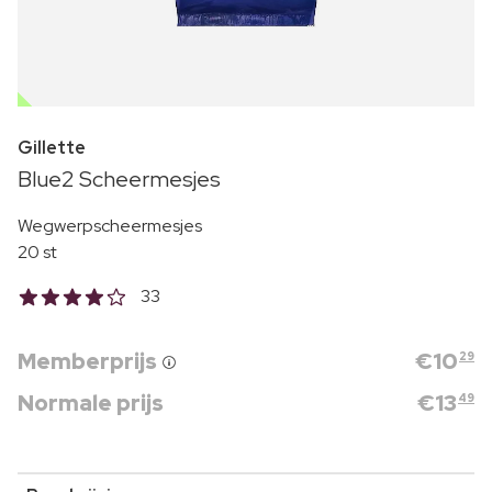
OUTLET
Gillette
Blue2 Scheermesjes
Wegwerpscheermesjes
20 st
33
Memberprijs
€
10
29
Normale prijs
€
13
49