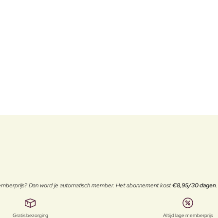
 memberprijs? Dan word je automatisch member. Het abonnement kost
€8,95/30 dagen
Gratis bezorging
Altijd lage memberprijs