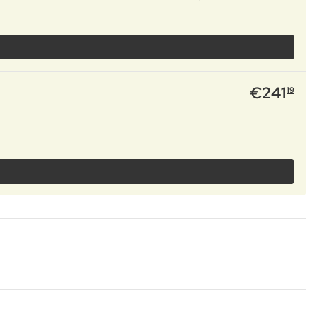
€
241
19