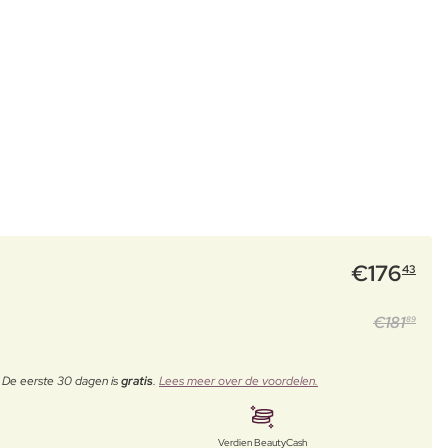
€
176
43
€
181
89
. De eerste 30 dagen is
gratis
.
Lees meer over de voordelen.
Verdien BeautyCash