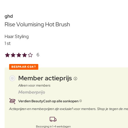
ghd
Rise Volumising Hot Brush
Haar Styling
1 st
6
BESPAAR
€64
76
Member actieprijs
Alleen voor members
Memberprijs
Verdien BeautyCash op alle aankopen
Actieprijzen en memberprijzen zijn exclusief voor members. Shop je tegen de
Bezorging in 1-4 werkdagen