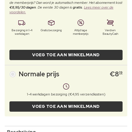
de memberprijs? Dan word je automatisch member. Het abonnement kost
€8,95/30 dagen
. De eerste 30 dagen is
gratis
.
Lees meer over de
voordelen.
Bezorging in 1-4
Gratis bezorging
Altijd lage
Verdien
werkdagen
memberprijs
BeautyCash
VOEG TOE AAN WINKELMAND
Normale prijs
€
8
19
1-4 werkdagen bezorging (€4,95 verzendkosten)
VOEG TOE AAN WINKELMAND