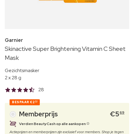
Garnier
Skinactive Super Brightening Vitamin C Sheet
Mask
Gezichtsmasker
2 x 28 g
28
BESPAAR
€2
50
Memberprijs
€
5
69
Verdien BeautyCash op alle aankopen
Actieprijzen en memberprijzen zijn exclusief voor members. Shop je tegen