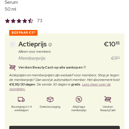
Serum
50 ml
73
BESPAAR
€3
14
Actieprijs
€
10
85
Alleen voor members
Memberprijs
€
11
19
Verdien BeautyCash op alle aankopen
Actieprijzen en memberprijzen zijn exclusief voor members. Shop je tegen
de memberprijs? Dan word je automatisch member. Het abonnement kost
€8,95/30 dagen
. De eerste 30 dagen is
gratis
.
Lees meer over de
voordelen.
Bezorging in 1-4
Gratis bezorging
Altijd lage
Verdien
werkdagen
memberprijs
BeautyCash