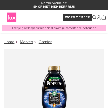
Membervoordelen:
SHOP MET MEMBERPRIJS
WORD MEMBER
Laat je glow langer stralen 🤎 alles om je zomertan te behouden
×
Home
Merken
Garnier
ITEM TOEGEVOEGD AAN
Vaak samen gekocht met
WINKELMAND