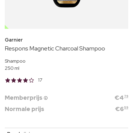
OUTLET
Garnier
Respons Magnetic Charcoal Shampoo
Shampoo
250 ml
17
Memberprijs
€
4
79
Normale prijs
€
6
59