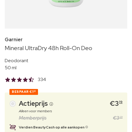
Garnier
Mineral UltraDry 48h Roll-On Deo
Deodorant
50 ml
334
BESPAAR
€1
30
Actieprijs
€
3
19
Alleen voor members
Memberprijs
€
3
29
Verdien BeautyCash op alle aankopen