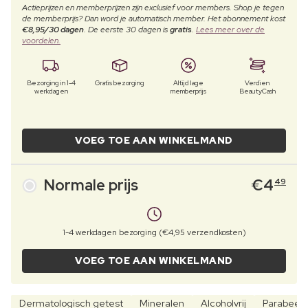
Actieprijzen en memberprijzen zijn exclusief voor members. Shop je tegen
de memberprijs? Dan word je automatisch member. Het abonnement kost
€8,95/30 dagen
. De eerste 30 dagen is
gratis
.
Lees meer over de
voordelen.
Bezorging in 1-4
Gratis bezorging
Altijd lage
Verdien
werkdagen
memberprijs
BeautyCash
VOEG TOE AAN WINKELMAND
Normale prijs
€
4
49
1-4 werkdagen bezorging (€4,95 verzendkosten)
VOEG TOE AAN WINKELMAND
Dermatologisch getest
Mineralen
Alcoholvrij
Parabeenv