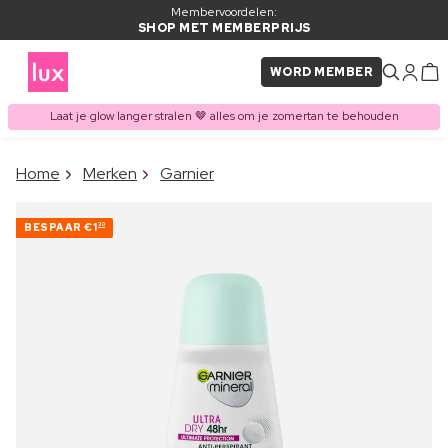
Membervoordelen:
SHOP MET MEMBERPRIJS
WORD MEMBER
Laat je glow langer stralen 🤎 alles om je zomertan te behouden
×
Home
Merken
Garnier
ITEM TOEGEVOEGD AAN
Vaak samen gekocht met
WINKELMAND
BESPAAR
€1
30