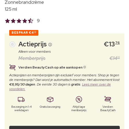
Zonnebrandcrème
125 ml
9
BESPAAR
€4
73
Actieprijs
€
13
76
Alleen voor members
Memberprijs
€
14
19
Verdien BeautyCash op alle aankopen
Actieprijzen en memberprijzen zijn exclusief voor members. Shop je tegen
de memberprijs? Dan word je automatisch member. Het abonnement kost
€8,95/30 dagen
. De eerste 30 dagen is
gratis
.
Lees meer over de
voordelen.
Bezorging in 1-4
Gratis bezorging
Altijd lage
Verdien
werkdagen
memberprijs
BeautyCash