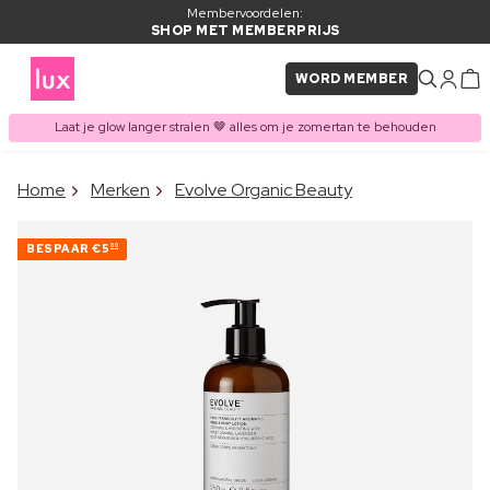
Membervoordelen:
SHOP MET MEMBERPRIJS
WORD MEMBER
Laat je glow langer stralen 🤎 alles om je zomertan te behouden
×
Home
Merken
Evolve Organic Beauty
ITEM TOEGEVOEGD AAN
Vaak samen gekocht met
WINKELMAND
BESPAAR
€5
00