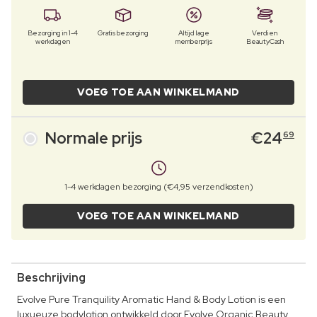
Bezorging in 1-4
Gratis bezorging
Altijd lage
Verdien
werkdagen
memberprijs
BeautyCash
VOEG TOE AAN WINKELMAND
Normale prijs
€
24
69
1-4 werkdagen bezorging (€4,95 verzendkosten)
VOEG TOE AAN WINKELMAND
Beschrijving
Evolve Pure Tranquility Aromatic Hand & Body Lotion is een
luxueuze bodylotion ontwikkeld door Evolve Organic Beauty.