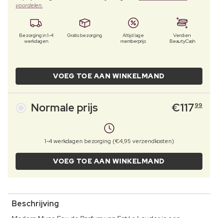
voordelen.
Bezorging in 1-4
Gratis bezorging
Altijd lage
Verdien
werkdagen
memberprijs
BeautyCash
VOEG TOE AAN WINKELMAND
Normale prijs
€
117
99
1-4 werkdagen bezorging (€4,95 verzendkosten)
VOEG TOE AAN WINKELMAND
Beschrijving