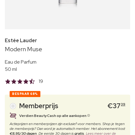
Estée Lauder
Modern Muse
Eau de Parfum
50 ml
19
BESPAAR
68%
Memberprijs
€
37
39
Verdien BeautyCash op alle aankopen
Actieprijzen en memberprijzen zijn exclusief voor members. Shop je tegen
de memberprijs? Dan word je automatisch member. Het abonnement kost
€8,95/30 dagen
. De eerste 30 dagen is
gratis
.
Lees meer over de