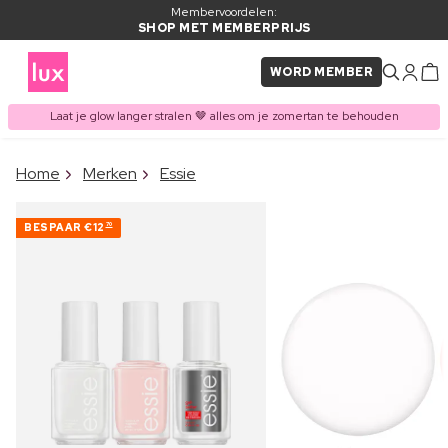
Membervoordelen:
SHOP MET MEMBERPRIJS
WORD MEMBER
Laat je glow langer stralen 🤎 alles om je zomertan te behouden
×
Home
Merken
Essie
ITEM TOEGEVOEGD AAN
Vaak samen gekocht met
WINKELMAND
BESPAAR
€12
70