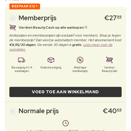
BESPAAR
€12
70
Memberprijs
€
27
99
Verdien BeautyCash op alle aankopen
Actieprijzen en memberprijzen zijn exclusief voor members. Shop je tegen
de memberprijs? Dan word je automatisch member. Het abonnement kost
€8,95/30 dagen
. De eerste 30 dagen is
gratis
.
Lees meer over de
voordelen.
Bezorging in 1-4
Gratis bezorging
Altijd lage
Verdien
werkdagen
memberprijs
BeautyCash
VOEG TOE AAN WINKELMAND
Normale prijs
€
40
69