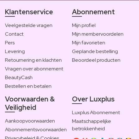
Klantenservice
Abonnement
Veelgestelde vragen
Mijn profiel
Contact
Mijn membervoordelen
Pers
Mijn favorieten
Levering
Geplande bestelling
Retournering en klachten
Beoordeel producten
Vragen over abonnement
BeautyCash
Bestellen en betalen
Voorwaarden &
Over Luxplus
Veiligheid
Luxplus Abonnement
Aankoopvoorwaarden
Maatschappelijke
betrokkenheid
Abonnementsvoorwaarden
Privacybeleid & Cookies