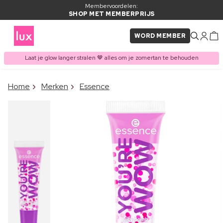
Membervoordelen:
SHOP MET MEMBERPRIJS
WORD MEMBER
Laat je glow langer stralen 🤎 alles om je zomertan te behouden
×
Home
Merken
Essence
ITEM TOEGEVOEGD AAN
Vaak samen gekocht met
WINKELMAND