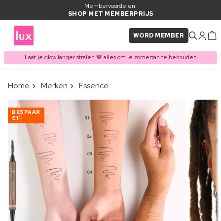
Membervoordelen:
SHOP MET MEMBERPRIJS
WORD MEMBER
Laat je glow langer stralen 🤎 alles om je zomertan te behouden
×
Home
Merken
Essence
ITEM TOEGEVOEGD AAN
Vaak samen gekocht met
WINKELMAND
BESPAAR
€1
20