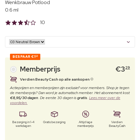
Wenkbrauw Potlood
0.6 ml
10
BESPAAR
€1
20
Memberprijs
€
3
29
Verdien BeautyCash op alle aankopen
Actieprijzen en memberprijzen zijn exclusief voor members. Shop je tegen
de memberprijs? Dan word je automatisch member. Het abonnement kost
€8,95/30 dagen
. De eerste 30 dagen is
gratis
.
Lees meer over de
voordelen.
Bezorging in 1-4
Gratis bezorging
Altijd lage
Verdien
werkdagen
memberprijs
BeautyCash