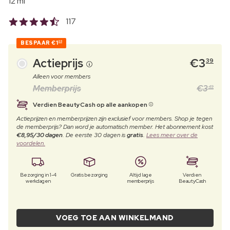
12 ml
117
BESPAAR
€1
20
Actieprijs
€
3
39
Alleen voor members
Memberprijs
€
3
49
Verdien BeautyCash op alle aankopen
Actieprijzen en memberprijzen zijn exclusief voor members. Shop je tegen
de memberprijs? Dan word je automatisch member. Het abonnement kost
€8,95/30 dagen
. De eerste 30 dagen is
gratis
.
Lees meer over de
voordelen.
Bezorging in 1-4
Gratis bezorging
Altijd lage
Verdien
werkdagen
memberprijs
BeautyCash
VOEG TOE AAN WINKELMAND