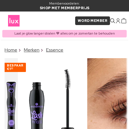
Membervoordelen:
SHOP MET MEMBERPRIJS
WORD MEMBER
Laat je glow langer stralen 🤎 alles om je zomertan te behouden
×
Home
Merken
Essence
ITEM TOEGEVOEGD AAN
Vaak samen gekocht met
WINKELMAND
BESPAAR
€1
20