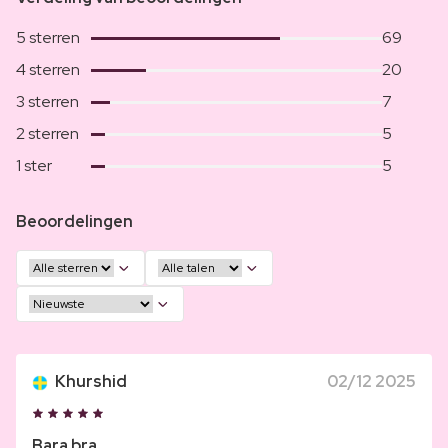
5 sterren
69
4 sterren
20
3 sterren
7
2 sterren
5
1 ster
5
Beoordelingen
Khurshid
02/12 2025
Bara bra