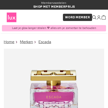
Membervoordelen:
SHOP MET MEMBERPRIJS
WORD MEMBER
Laat je glow langer stralen 🤎 alles om je zomertan te behouden
×
Home
Merken
Escada
ITEM TOEGEVOEGD AAN
Vaak samen gekocht met
WINKELMAND