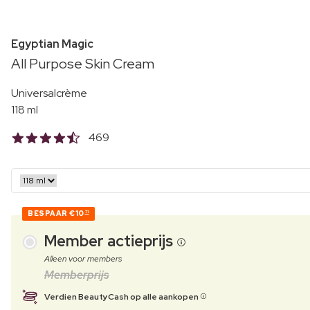
Egyptian Magic
All Purpose Skin Cream
Universalcrème
118 ml
469
BESPAAR
€10
71
Member actieprijs
Alleen voor members
Memberprijs
Verdien BeautyCash op alle aankopen