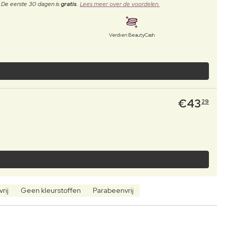
. De eerste 30 dagen is
gratis
.
Lees meer over de voordelen.
Verdien BeautyCash
€
43
29
rij
Geen kleurstoffen
Parabeenvrij