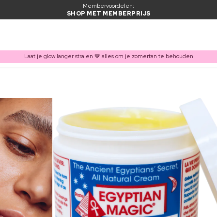
Membervoordelen:
SHOP MET MEMBERPRIJS
Laat je glow langer stralen 🤎 alles om je zomertan te behouden
ITEM TOEGEVOEGD AAN WINKELMAND
Vaak samen gekocht met