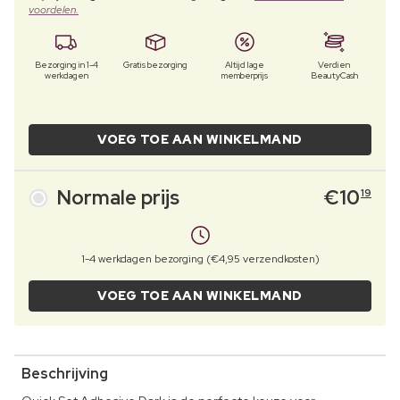
voordelen.
Bezorging in 1-4
Gratis bezorging
Altijd lage
Verdien
werkdagen
memberprijs
BeautyCash
VOEG TOE AAN WINKELMAND
Normale prijs
€
10
19
1-4 werkdagen bezorging (€4,95 verzendkosten)
VOEG TOE AAN WINKELMAND
Beschrijving