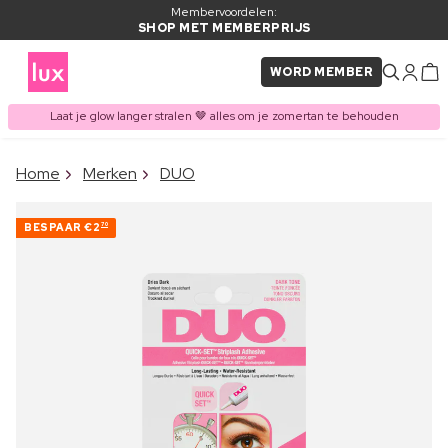
Membervoordelen:
SHOP MET MEMBERPRIJS
WORD MEMBER
Laat je glow langer stralen 🤎 alles om je zomertan te behouden
×
Home
Merken
DUO
ITEM TOEGEVOEGD AAN
Vaak samen gekocht met
WINKELMAND
BESPAAR
€2
70