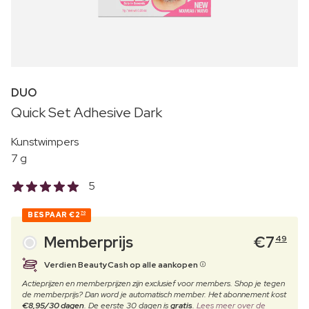
DUO
Quick Set Adhesive Dark
Kunstwimpers
7 g
5
BESPAAR
€2
70
Memberprijs
€
7
49
Verdien BeautyCash op alle aankopen
Actieprijzen en memberprijzen zijn exclusief voor members. Shop je tegen
de memberprijs? Dan word je automatisch member. Het abonnement kost
€8,95/30 dagen
. De eerste 30 dagen is
gratis
.
Lees meer over de