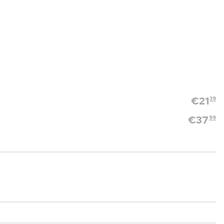
€
21
39
€
37
99