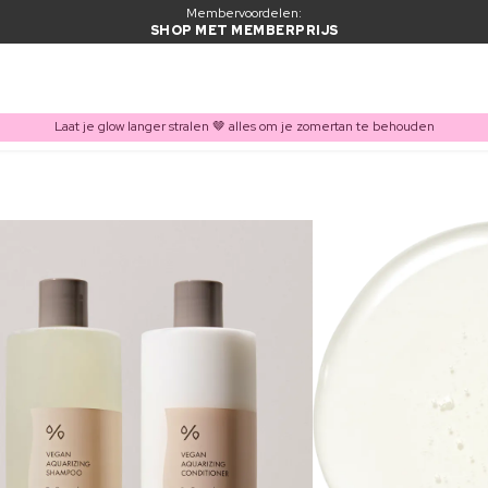
Membervoordelen:
SHOP MET MEMBERPRIJS
Laat je glow langer stralen 🤎 alles om je zomertan te behouden
ITEM TOEGEVOEGD AAN WINKELMAND
Vaak samen gekocht met