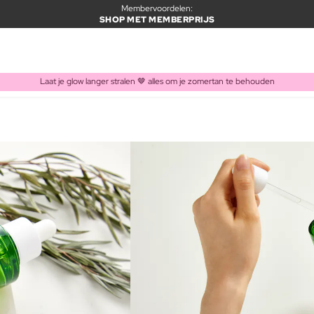
Membervoordelen:
SHOP MET MEMBERPRIJS
Laat je glow langer stralen 🤎 alles om je zomertan te behouden
ITEM TOEGEVOEGD AAN WINKELMAND
Vaak samen gekocht met