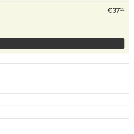
€
37
99