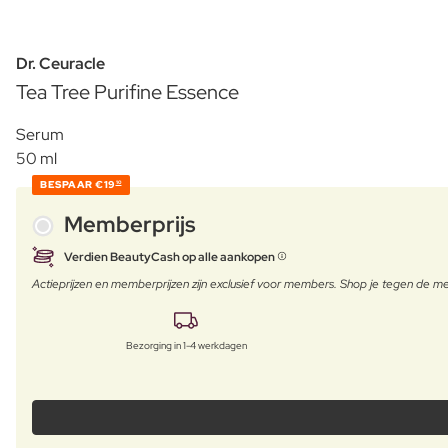
Dr. Ceuracle
Tea Tree Purifine Essence
Serum
50 ml
BESPAAR
€19
10
Memberprijs
Verdien BeautyCash op alle aankopen
Actieprijzen en memberprijzen zijn exclusief voor members. Shop je tegen de
Bezorging in 1-4 werkdagen