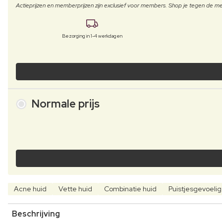
Actieprijzen en memberprijzen zijn exclusief voor members. Shop je tegen de
Bezorging in 1-4 werkdagen
Normale prijs
Acne huid
Vette huid
Combinatie huid
Puistjesgevoelig
Beschrijving