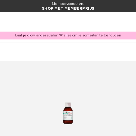
Membervoordelen:
SHOP MET MEMBERPRIJS
Laat je glow langer stralen 🤎 alles om je zomertan te behouden
ITEM TOEGEVOEGD AAN WINKELMAND
Vaak samen gekocht met