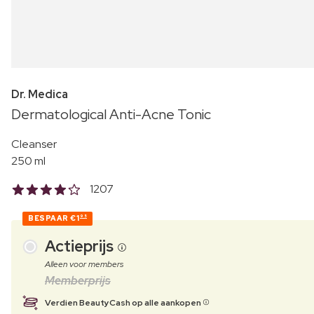
Dr. Medica
Dermatological Anti-Acne Tonic
Cleanser
250 ml
1207
BESPAAR
€1
95
Actieprijs
Alleen voor members
Memberprijs
Verdien BeautyCash op alle aankopen