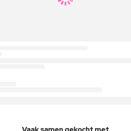
Vaak samen gekocht met