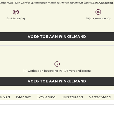
 memberprijs? Dan word je automatisch member. Het abonnement kost
€8,95/30 dagen
Gratis bezorging
Altijd lage memberprijs
VOEG TOE AAN WINKELMAND
1-4 werkdagen bezorging (€4,95 verzendkosten)
VOEG TOE AAN WINKELMAND
e huid
Intensief
Exfoliërend
Hydraterend
Verzachtend