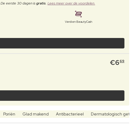
. De eerste 30 dagen is
gratis
.
Lees meer over de voordelen.
Verdien BeautyCash
€
6
69
Poriën
Glad makend
Antibacterieel
Dermatologisch getes