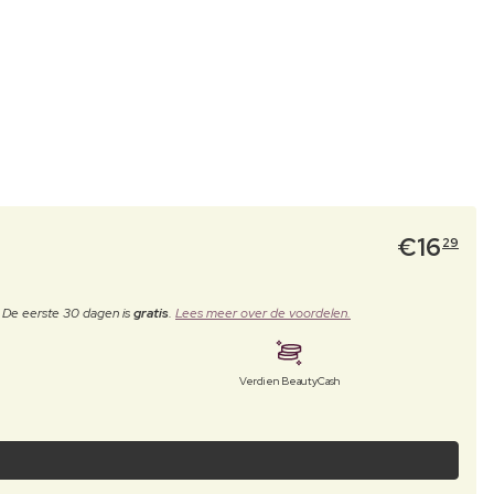
€
16
29
. De eerste 30 dagen is
gratis
.
Lees meer over de voordelen.
Verdien BeautyCash