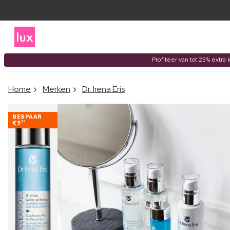
Profiteer van tot 25% extra 
Home
Merken
Dr. Irena Eris
BESPAAR
€9
80