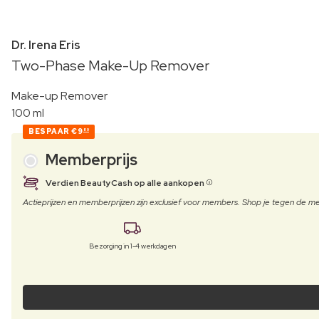
Dr. Irena Eris
Two-Phase Make-Up Remover
Make-up Remover
100 ml
BESPAAR
€9
80
Memberprijs
Verdien BeautyCash op alle aankopen
Actieprijzen en memberprijzen zijn exclusief voor members. Shop je tegen de
Bezorging in 1-4 werkdagen