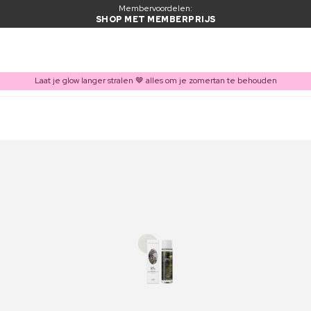
Membervoordelen:
SHOP MET MEMBERPRIJS
Laat je glow langer stralen 🤎 alles om je zomertan te behouden
ITEM TOEGEVOEGD AAN WINKELMAND
Vaak samen gekocht met