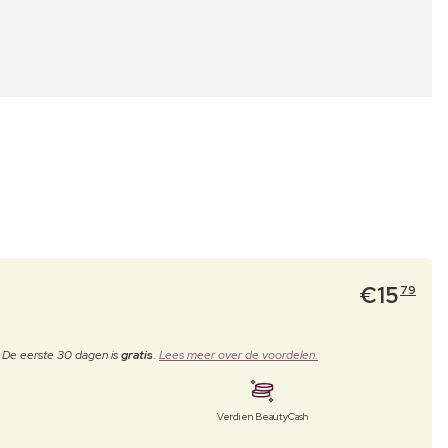
€
15
79
. De eerste 30 dagen is
gratis
.
Lees meer over de voordelen.
Verdien BeautyCash