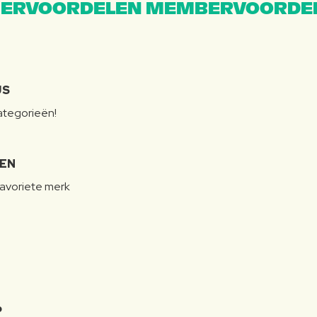
ERVOORDELEN MEMBERVOORDEL
JS
categorieën!
LEN
favoriete merk
P