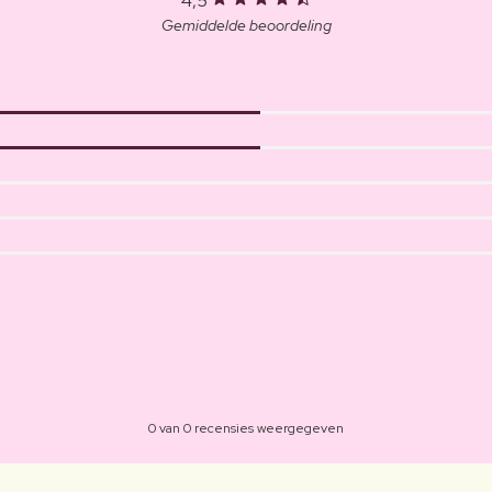
4,5
Gemiddelde beoordeling
0 van 0 recensies weergegeven