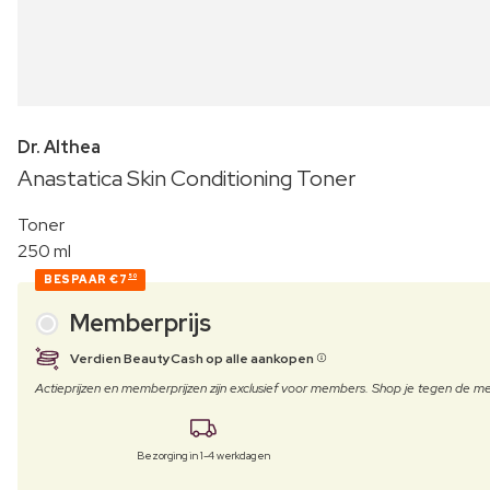
Dr. Althea
Anastatica Skin Conditioning Toner
Toner
250 ml
BESPAAR
€7
50
Memberprijs
Verdien BeautyCash op alle aankopen
Actieprijzen en memberprijzen zijn exclusief voor members. Shop je tegen de
Bezorging in 1-4 werkdagen