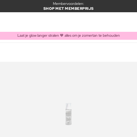
Membervoordelen:
SHOP MET MEMBERPRIJS
Laat je glow langer stralen 🤎 alles om je zomertan te behouden
ITEM TOEGEVOEGD AAN WINKELMAND
Vaak samen gekocht met