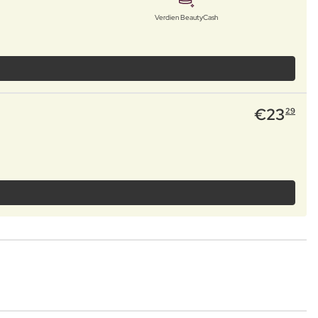
Verdien BeautyCash
€
23
29