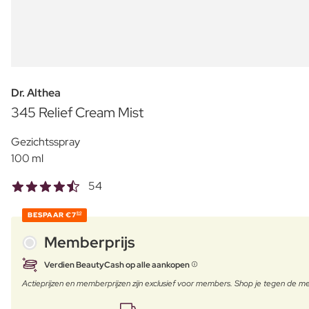
Dr. Althea
345 Relief Cream Mist
Gezichtsspray
100 ml
54
BESPAAR
€7
80
Memberprijs
Verdien BeautyCash op alle aankopen
Actieprijzen en memberprijzen zijn exclusief voor members. Shop je tegen de