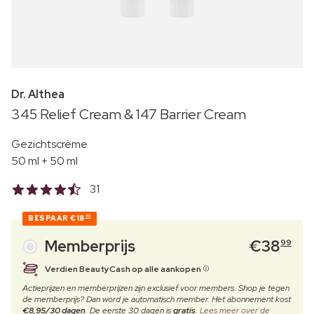
Dr. Althea
345 Relief Cream & 147 Barrier Cream
Gezichtscrème
50 ml + 50 ml
31
BESPAAR
€18
50
Memberprijs
€
38
99
Verdien BeautyCash op alle aankopen
Actieprijzen en memberprijzen zijn exclusief voor members. Shop je tegen
de memberprijs? Dan word je automatisch member. Het abonnement kost
€8,95/30 dagen
. De eerste 30 dagen is
gratis
.
Lees meer over de