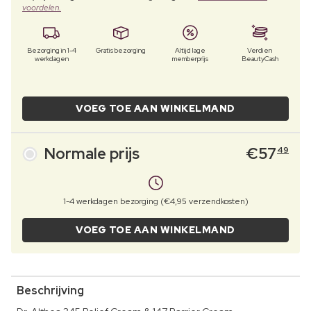
voordelen.
Bezorging in 1-4
Gratis bezorging
Altijd lage
Verdien
werkdagen
memberprijs
BeautyCash
VOEG TOE AAN WINKELMAND
Normale prijs
€
57
49
1-4 werkdagen bezorging (€4,95 verzendkosten)
VOEG TOE AAN WINKELMAND
Beschrijving