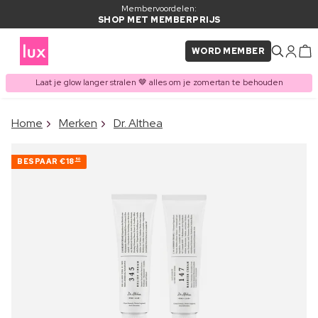
Membervoordelen:
SHOP MET MEMBERPRIJS
WORD MEMBER
Laat je glow langer stralen 🤎 alles om je zomertan te behouden
×
Home
Merken
Dr. Althea
ITEM TOEGEVOEGD AAN
Vaak samen gekocht met
WINKELMAND
BESPAAR
€18
50