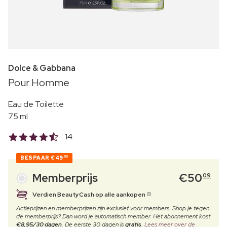
Dolce & Gabbana
Pour Homme
Eau de Toilette
75 ml
14
BESPAAR
€49
90
Memberprijs
€
50
09
Verdien BeautyCash op alle aankopen
Actieprijzen en memberprijzen zijn exclusief voor members. Shop je tegen
de memberprijs? Dan word je automatisch member. Het abonnement kost
€8,95/30 dagen
. De eerste 30 dagen is
gratis
.
Lees meer over de