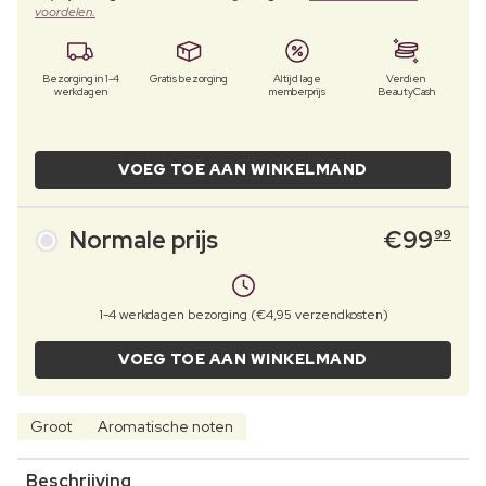
voordelen.
Bezorging in 1-4
Gratis bezorging
Altijd lage
Verdien
werkdagen
memberprijs
BeautyCash
VOEG TOE AAN WINKELMAND
Normale prijs
€
99
99
1-4 werkdagen bezorging (€4,95 verzendkosten)
VOEG TOE AAN WINKELMAND
Groot
Aromatische noten
Beschrijving