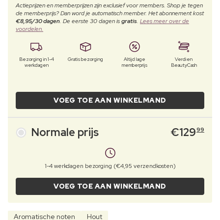
Actieprijzen en memberprijzen zijn exclusief voor members. Shop je tegen
de memberprijs? Dan word je automatisch member. Het abonnement kost
€8,95/30 dagen
. De eerste 30 dagen is
gratis
.
Lees meer over de
voordelen.
Bezorging in 1-4
Gratis bezorging
Altijd lage
Verdien
werkdagen
memberprijs
BeautyCash
VOEG TOE AAN WINKELMAND
Normale prijs
€
129
99
1-4 werkdagen bezorging (€4,95 verzendkosten)
VOEG TOE AAN WINKELMAND
Aromatische noten
Hout