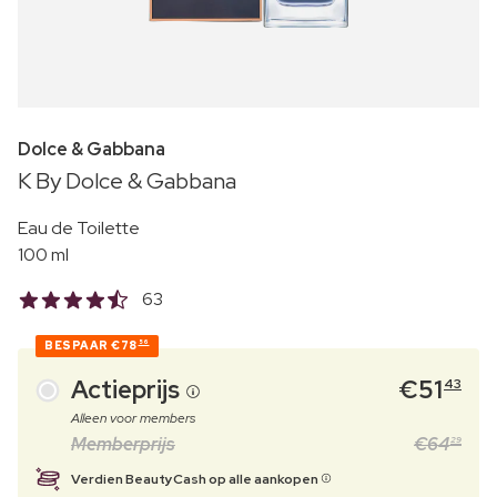
Dolce & Gabbana
K By Dolce & Gabbana
Eau de Toilette
100 ml
63
BESPAAR
€78
56
Actieprijs
€
51
43
Alleen voor members
Memberprijs
€
64
29
Verdien BeautyCash op alle aankopen