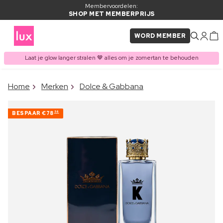
Membervoordelen:
SHOP MET MEMBERPRIJS
WORD MEMBER
Laat je glow langer stralen 🤎 alles om je zomertan te behouden
×
Home
Merken
Dolce & Gabbana
ITEM TOEGEVOEGD AAN
Vaak samen gekocht met
WINKELMAND
BESPAAR
€78
56