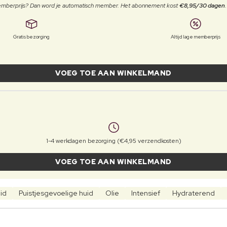
 memberprijs? Dan word je automatisch member. Het abonnement kost
€8,95/30 dagen
Gratis bezorging
Altijd lage memberprijs
VOEG TOE AAN WINKELMAND
1-4 werkdagen bezorging (€4,95 verzendkosten)
VOEG TOE AAN WINKELMAND
id
Puistjesgevoelige huid
Olie
Intensief
Hydraterend