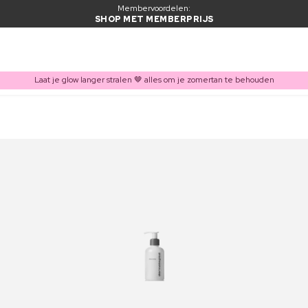
Membervoordelen:
SHOP MET MEMBERPRIJS
Laat je glow langer stralen 🤎 alles om je zomertan te behouden
ITEM TOEGEVOEGD AAN WINKELMAND
Vaak samen gekocht met