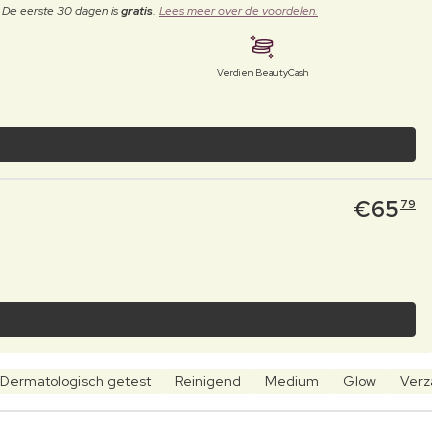
. De eerste 30 dagen is
gratis
.
Lees meer over de voordelen.
Verdien BeautyCash
€
65
79
Dermatologisch getest
Reinigend
Medium
Glow
Verzac