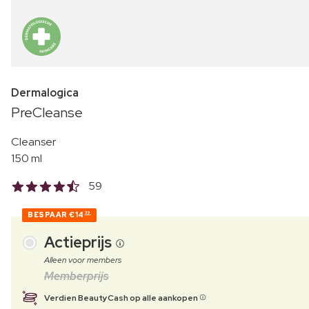
Dermalogica
PreCleanse
Cleanser
150 ml
59
BESPAAR
€14
39
Actieprijs
Alleen voor members
Memberprijs
Verdien BeautyCash op alle aankopen