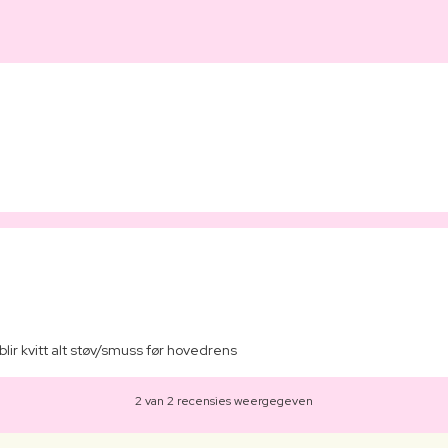
ir kvitt alt støv/smuss før hovedrens
2 van 2 recensies weergegeven