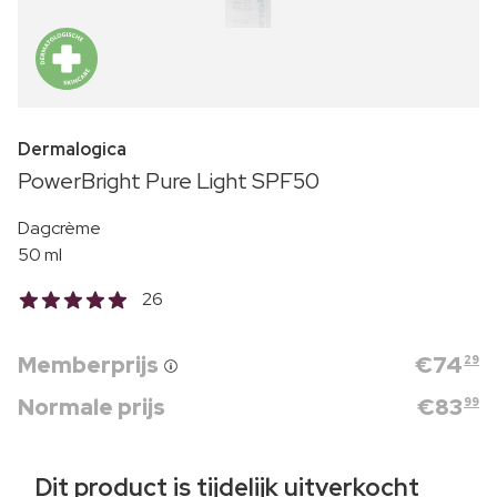
Dermalogica
PowerBright Pure Light SPF50
Dagcrème
50 ml
26
Memberprijs
€
74
29
Normale prijs
€
83
99
Dit product is tijdelijk uitverkocht