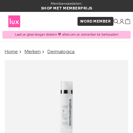
Membervoordelen:
SHOP MET MEMBERPRIJS
WORD MEMBER
Laat je glow langer stralen 🤎 alles om je zomertan te behouden
×
Home
Merken
Dermalogica
ITEM TOEGEVOEGD AAN
Vaak samen gekocht met
WINKELMAND