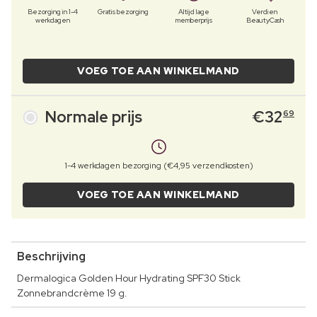
Bezorging in 1-4
Gratis bezorging
Altijd lage
Verdien
werkdagen
memberprijs
BeautyCash
VOEG TOE AAN WINKELMAND
Normale prijs
€
32
69
1-4 werkdagen bezorging (€4,95 verzendkosten)
VOEG TOE AAN WINKELMAND
Beschrijving
Dermalogica Golden Hour Hydrating SPF30 Stick
Zonnebrandcrème 19 g.