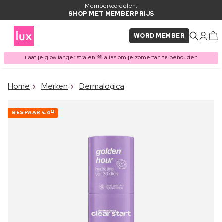
Membervoordelen:
SHOP MET MEMBERPRIJS
WORD MEMBER
Laat je glow langer stralen 🤎 alles om je zomertan te behouden
×
Home
Merken
Dermalogica
ITEM TOEGEVOEGD AAN
Vaak samen gekocht met
WINKELMAND
BESPAAR
€4
70