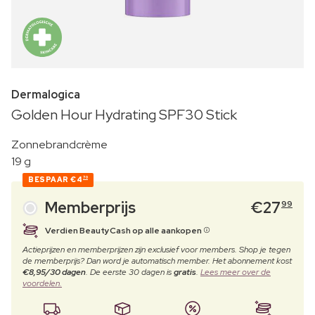
Dermalogica
Golden Hour Hydrating SPF30 Stick
Zonnebrandcrème
19 g
BESPAAR
€4
70
Memberprijs
€
27
99
Verdien BeautyCash op alle aankopen
Actieprijzen en memberprijzen zijn exclusief voor members. Shop je tegen
de memberprijs? Dan word je automatisch member. Het abonnement kost
€8,95/30 dagen
. De eerste 30 dagen is
gratis
.
Lees meer over de
voordelen.