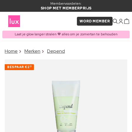
Membervoordelen:
SHOP MET MEMBERPRIJS
WORD MEMBER
Laat je glow langer stralen 🤎 alles om je zomertan te behouden
×
Home
Merken
Depend
ITEM TOEGEVOEGD AAN
Vaak samen gekocht met
WINKELMAND
BESPAAR
€2
10