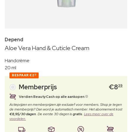
Depend
Aloe Vera Hand & Cuticle Cream
Handcrème
20 ml
BESPAAR
€2
10
Memberprijs
€
8
39
Verdien BeautyCash op alle aankopen
Actieprijzen en memberprijzen zijn exclusief voor members. Shop je tegen
de memberprijs? Dan word je automatisch member. Het abonnement kost
€8,95/30 dagen
. De eerste 30 dagen is
gratis
.
Lees meer over de
voordelen.