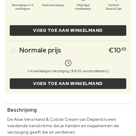
Bezorging in 1-4
Gratis bezorging
Altijd lage
Verdien
werkdagen
memberprijs
BeautyCash
VOEG TOE AAN WINKELMAND
Normale prijs
€
10
49
1-4 werkdagen bezorging (€4,95 verzendkosten)
VOEG TOE AAN WINKELMAND
Beschrijving
De Aloe Vera Hand & Cuticle Cream van Depend is een
voedende handcrème die je handen en nagelriemen de
verzorging geeft die ze verdienen.