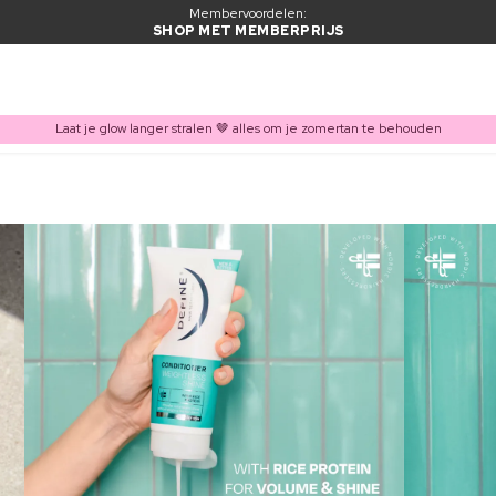
Membervoordelen:
SHOP MET MEMBERPRIJS
Laat je glow langer stralen 🤎 alles om je zomertan te behouden
ITEM TOEGEVOEGD AAN WINKELMAND
Vaak samen gekocht met