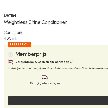
Define
Weightless Shine Conditioner
Conditioner
400 ml
BESPAAR
€1
80
Memberprijs
Verdien BeautyCash op alle aankopen
Actieprijzen en memberprijzen zijn exclusief voor members. Shop je tegen de
Bezorging in 1-4 werkdagen