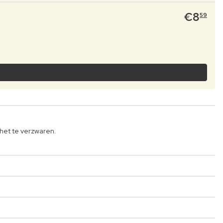
€
8
59
het te verzwaren.