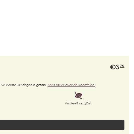
€
6
79
. De eerste 30 dagen is
gratis
.
Lees meer over de voordelen.
Verdien BeautyCash