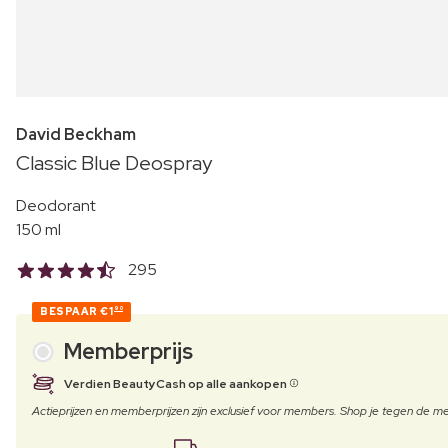
David Beckham
Classic Blue Deospray
Deodorant
150 ml
295
BESPAAR
€1
90
Memberprijs
Verdien BeautyCash op alle aankopen
Actieprijzen en memberprijzen zijn exclusief voor members. Shop je tegen de