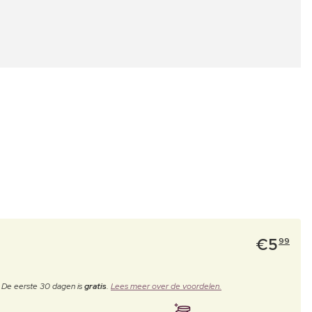
€
5
99
. De eerste 30 dagen is
gratis
.
Lees meer over de voordelen.