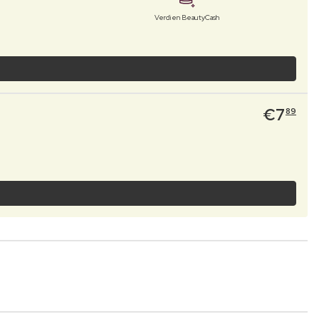
Verdien BeautyCash
€
7
89