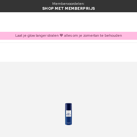
Membervoordelen:
SHOP MET MEMBERPRIJS
Laat je glow langer stralen 🤎 alles om je zomertan te behouden
ITEM TOEGEVOEGD AAN WINKELMAND
Vaak samen gekocht met