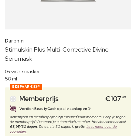
Darphin
Stimulskin Plus Multi-Corrective Divine
Serumask
Gezichtsmasker
50 ml
BESPAAR
€83
00
Memberprijs
€
107
99
Verdien BeautyCash op alle aankopen
Actieprijzen en memberprijzen zijn exclusief voor members. Shop je tegen
de memberprijs? Dan word je automatisch member. Het abonnement kost
€8,95/30 dagen
. De eerste 30 dagen is
gratis
.
Lees meer over de
voordelen.