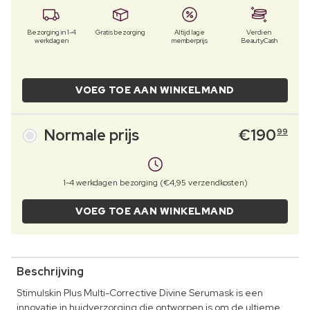
Bezorging in 1-4
Gratis bezorging
Altijd lage
Verdien
werkdagen
memberprijs
BeautyCash
VOEG TOE AAN WINKELMAND
Normale prijs
€
190
99
1-4 werkdagen bezorging (€4,95 verzendkosten)
VOEG TOE AAN WINKELMAND
Beschrijving
Stimulskin Plus Multi-Corrective Divine Serumask is een
innovatie in huidverzorging die ontworpen is om de ultieme