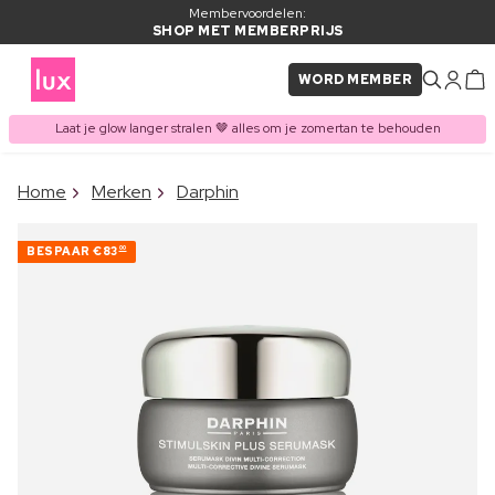
Membervoordelen:
SHOP MET MEMBERPRIJS
WORD MEMBER
Laat je glow langer stralen 🤎 alles om je zomertan te behouden
×
Home
Merken
Darphin
ITEM TOEGEVOEGD AAN
Vaak samen gekocht met
WINKELMAND
BESPAAR
€83
00