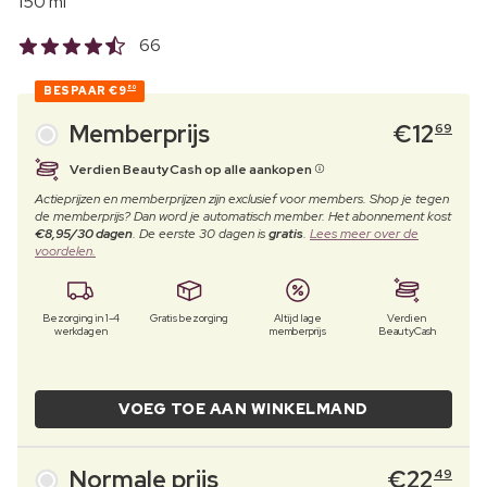
150 ml
66
BESPAAR
€9
80
Memberprijs
€
12
69
Verdien BeautyCash op alle aankopen
Actieprijzen en memberprijzen zijn exclusief voor members. Shop je tegen
de memberprijs? Dan word je automatisch member. Het abonnement kost
€8,95/30 dagen
. De eerste 30 dagen is
gratis
.
Lees meer over de
voordelen.
Bezorging in 1-4
Gratis bezorging
Altijd lage
Verdien
werkdagen
memberprijs
BeautyCash
VOEG TOE AAN WINKELMAND
Normale prijs
€
22
49