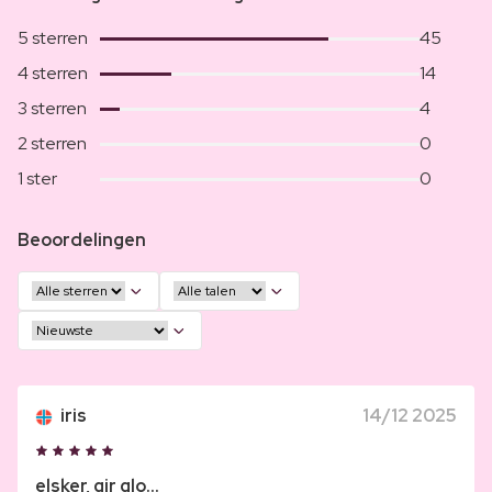
5 sterren
45
4 sterren
14
3 sterren
4
2 sterren
0
1 ster
0
Beoordelingen
iris
14/12 2025
elsker, gir glo...