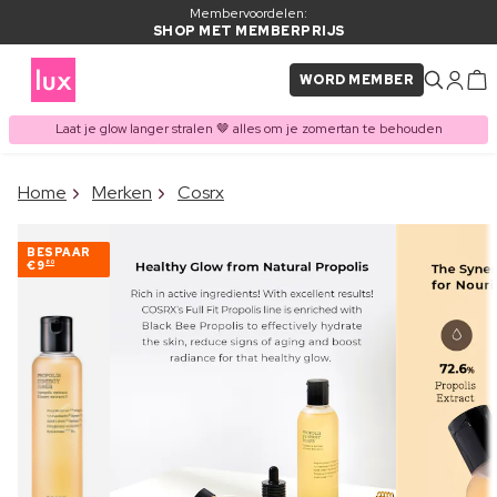
Membervoordelen:
SHOP MET MEMBERPRIJS
WORD MEMBER
Laat je glow langer stralen 🤎 alles om je zomertan te behouden
×
Home
Merken
Cosrx
ITEM TOEGEVOEGD AAN
Vaak samen gekocht met
WINKELMAND
BESPAAR
€9
80