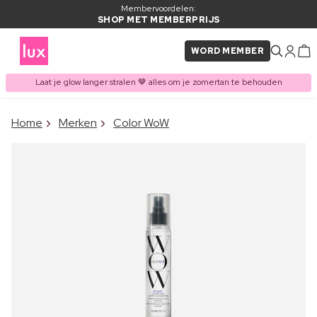
Membervoordelen:
SHOP MET MEMBERPRIJS
WORD MEMBER
Laat je glow langer stralen 🤎 alles om je zomertan te behouden
×
Home
Merken
Color WoW
ITEM TOEGEVOEGD AAN
Vaak samen gekocht met
WINKELMAND