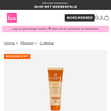
Membervoordelen:
SHOP MET MEMBERPRIJS
WORD MEMBER
Laat je glow langer stralen 🤎 alles om je zomertan te behouden
×
Home
Merken
Collistar
ITEM TOEGEVOEGD AAN
Vaak samen gekocht met
WINKELMAND
BESPAAR
€10
40