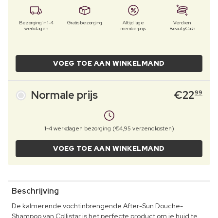
Bezorging in 1-4
Gratis bezorging
Altijd lage
Verdien
werkdagen
memberprijs
BeautyCash
VOEG TOE AAN WINKELMAND
Normale prijs
€
22
99
1-4 werkdagen bezorging (€4,95 verzendkosten)
VOEG TOE AAN WINKELMAND
Beschrijving
De kalmerende vochtinbrengende After-Sun Douche-
Shampoo van Collistar is het perfecte product om je huid te