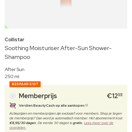
OUTLET
Collistar
Soothing Moisturiser After-Sun Shower-
Shampoo
After Sun
250 ml
BESPAAR
€10
40
Memberprijs
€
12
59
Verdien BeautyCash op alle aankopen
Actieprijzen en memberprijzen zijn exclusief voor members. Shop je tegen
de memberprijs? Dan word je automatisch member. Het abonnement kost
€8,95/30 dagen
. De eerste 30 dagen is
gratis
.
Lees meer over de
voordelen.