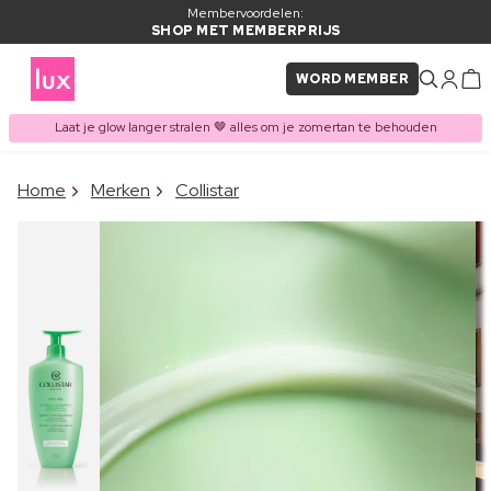
Membervoordelen:
SHOP MET MEMBERPRIJS
WORD MEMBER
Laat je glow langer stralen 🤎 alles om je zomertan te behouden
×
Home
Merken
Collistar
ITEM TOEGEVOEGD AAN
Vaak samen gekocht met
WINKELMAND