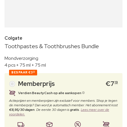
Colgate
Toothpastes & Toothbrushes Bundle
Mondverzorging
4 pcs + 75 ml + 75 ml
BESPAAR
€3
30
Memberprijs
€
7
19
Verdien BeautyCash op alle aankopen
Actieprijzen en memberprijzen zijn exclusief voor members. Shop je tegen
de memberprijs? Dan word je automatisch member. Het abonnement kost
€8,95/30 dagen
. De eerste 30 dagen is
gratis
.
Lees meer over de
voordelen.