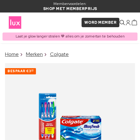
Membervoordelen:
SHOP MET MEMBERPRIJS
WORD MEMBER
Laat je glow langer stralen 🤎 alles om je zomertan te behouden
×
Home
Merken
Colgate
ITEM TOEGEVOEGD AAN
Vaak samen gekocht met
WINKELMAND
BESPAAR
€3
30