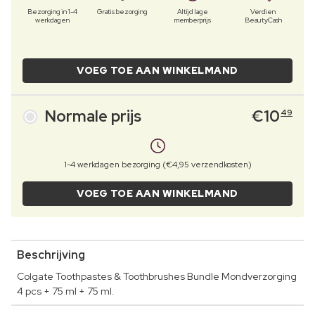
Bezorging in 1-4
Gratis bezorging
Altijd lage
Verdien
werkdagen
memberprijs
BeautyCash
VOEG TOE AAN WINKELMAND
Normale prijs
€
10
49
1-4 werkdagen bezorging (€4,95 verzendkosten)
VOEG TOE AAN WINKELMAND
Beschrijving
Colgate Toothpastes & Toothbrushes Bundle Mondverzorging
4 pcs + 75 ml + 75 ml.