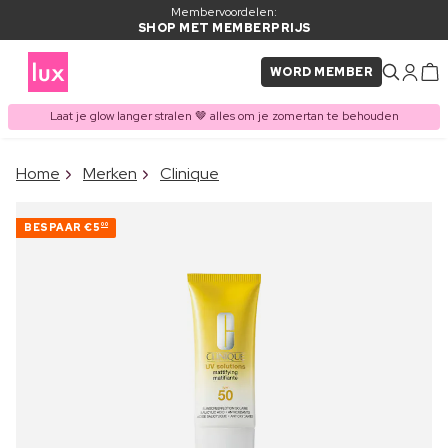
Membervoordelen:
SHOP MET MEMBERPRIJS
WORD MEMBER
Laat je glow langer stralen 🤎 alles om je zomertan te behouden
×
Home
Merken
Clinique
ITEM TOEGEVOEGD AAN
Vaak samen gekocht met
WINKELMAND
BESPAAR
€5
00