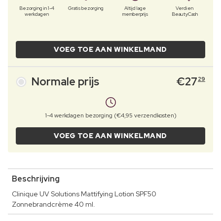
Bezorging in 1-4
Gratis bezorging
Altijd lage
Verdien
werkdagen
memberprijs
BeautyCash
VOEG TOE AAN WINKELMAND
Normale prijs
€
27
29
1-4 werkdagen bezorging (€4,95 verzendkosten)
VOEG TOE AAN WINKELMAND
Beschrijving
Clinique UV Solutions Mattifying Lotion SPF50
Zonnebrandcrème 40 ml.