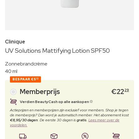
Clinique
UV Solutions Mattifying Lotion SPF50
Zonnebrandcrème
40 ml
BESPAAR
€5
00
Memberprijs
€
22
29
Verdien BeautyCash op alle aankopen
Actieprijzen en memberprijzen zijn exclusief voor members. Shop je tegen
de memberprijs? Dan word je automatisch member. Het abonnement kost
€8,95/30 dagen
. De eerste 30 dagen is
gratis
.
Lees meer over de
voordelen.