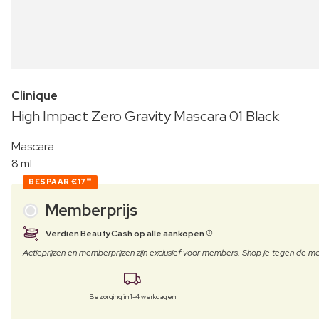
Clinique
High Impact Zero Gravity Mascara 01 Black
Mascara
8 ml
BESPAAR
€17
00
Memberprijs
Verdien BeautyCash op alle aankopen
Actieprijzen en memberprijzen zijn exclusief voor members. Shop je tegen de
Bezorging in 1-4 werkdagen