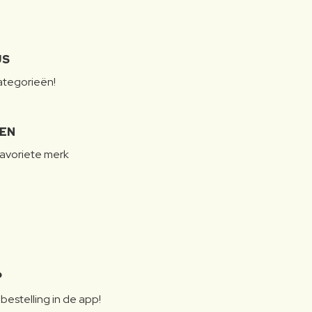
JS
categorieën!
LEN
favoriete merk
P
bestelling in de app!