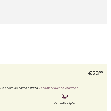
€
23
99
. De eerste 30 dagen is
gratis
.
Lees meer over de voordelen.
Verdien BeautyCash