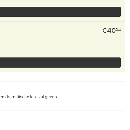
€
40
99
 en dramatische look zal geven.