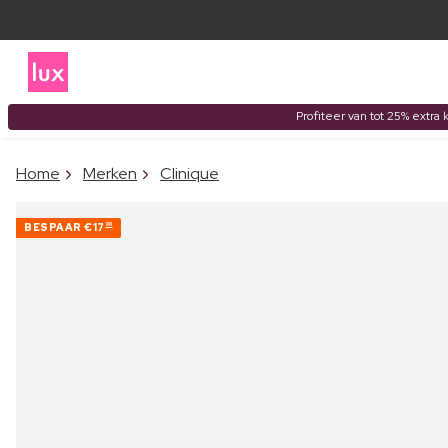
Profiteer van tot 25% extra 
Home
Merken
Clinique
BESPAAR
€17
00